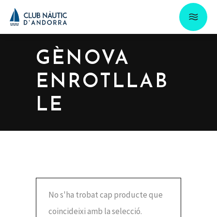
GÈNOVA
ENROTLLAB
LE
No s'ha trobat cap producte que
coincideixi amb la selecció.