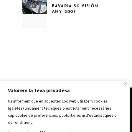
BAVARIA 50 VISIÓN
ANY 2007
Valorem la teva privadesa
Us informem que en aquestes lloc web utilitzem cookies
© CLUB NÀUTIC D’ANDORRA 2022
Avís legal
|
Política de cookes
|
Política de
(galetes) únicament tècniques o estrictament necessàries,
privacitat
cap cookie de preferències, publicitàries ni d'estadístiques o
de rendiment.
cna@clubnauticandorra.ad