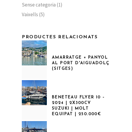
Sense categoria
(1)
Vaixells
(5)
PRODUCTES RELACIONATS
AMARRATGE + PANYOL
AL PORT D'AIGUADOLÇ
(SITGES)
El
El
preu
preu
original
actual
era:
és:
72.000,00€.
65.000,00€.
BENETEAU FLYER 10 –
2024 | 2X300CV
SUZUKI | MOLT
EQUIPAT | 250.000€