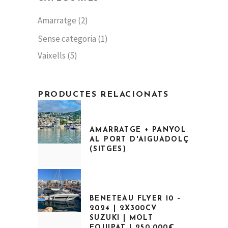
Amarratge
(2)
Sense categoria
(1)
Vaixells
(5)
PRODUCTES RELACIONATS
AMARRATGE + PANYOL
AL PORT D'AIGUADOLÇ
(SITGES)
El
El
preu
preu
original
actual
era:
és:
72.000,00€.
65.000,00€.
BENETEAU FLYER 10 –
2024 | 2X300CV
SUZUKI | MOLT
EQUIPAT | 250.000€