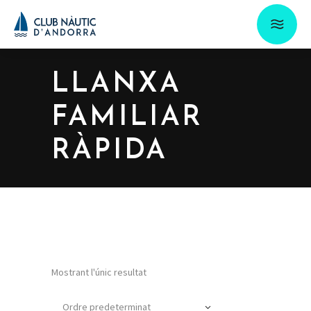
LLANXA
FAMILIAR
RÀPIDA
Mostrant l'únic resultat
Ordre predeterminat