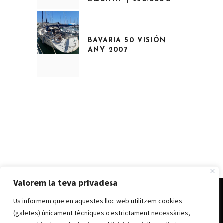
BAVARIA 50 VISIÓN
ANY 2007
Valorem la teva privadesa
Us informem que en aquestes lloc web utilitzem cookies
© CLUB NÀUTIC D’ANDORRA 2022
Avís legal
|
Política de cookes
|
Política de
(galetes) únicament tècniques o estrictament necessàries,
privacitat