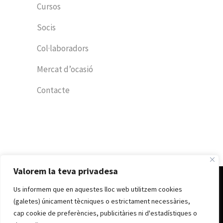
Cursos
Socis
Col·laboradors
Mercat d’ocasió
Contacte
Valorem la teva privadesa
Us informem que en aquestes lloc web utilitzem cookies
© CLUB NÀUTIC D’ANDORRA 2022
Avís legal
|
Política de cookes
|
Política de
(galetes) únicament tècniques o estrictament necessàries,
privacitat
cap cookie de preferències, publicitàries ni d'estadístiques o