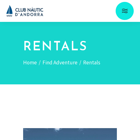
RENTALS
Home
/
Find Adventure
/
Rentals