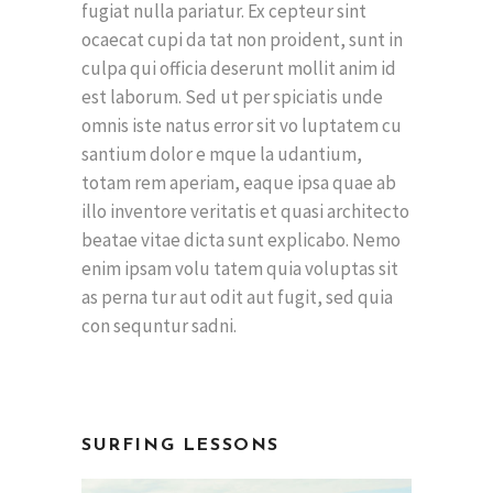
fugiat nulla pariatur. Ex cepteur sint
ocaecat cupi da tat non proident, sunt in
culpa qui officia deserunt mollit anim id
est laborum. Sed ut per spiciatis unde
omnis iste natus error sit vo luptatem cu
santium dolor e mque la udantium,
totam rem aperiam, eaque ipsa quae ab
illo inventore veritatis et quasi architecto
beatae vitae dicta sunt explicabo. Nemo
enim ipsam volu tatem quia voluptas sit
as perna tur aut odit aut fugit, sed quia
con sequntur sadni.
SURFING LESSONS