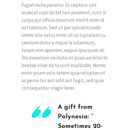
fugiat nulla pariatur. Ex cepteur sint
ocaecat cupi da tat non proident, sunt in
culpa qui officia deserunt mollit anim id
est laborum. Sed ut per spiciatis unde
omnis iste natus error sit vo luptatem cu
santium dolor e mque la udantium,
totam rem aperiam, eaque ipsa quae ab
illo inventore veritatis et quasi architecto
beatae vitae dicta sunt explicabo. Nemo
enim ipsam volu tatem quia voluptas sit
as perna tur aut odit aut fugit, sed quia
con sequntur magni lores.
A gift from
Polynesia: ”
Sometimes 20-