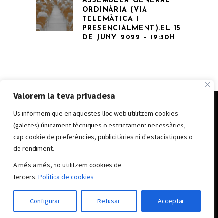
ASSEMBLEA GENERAL
ORDINÀRIA (VIA
TELEMÀTICA I
PRESENCIALMENT).EL 15
DE JUNY 2022 – 19:30H
Valorem la teva privadesa
Us informem que en aquestes lloc web utilitzem cookies
© CLUB NÀUTIC D’ANDORRA 2022
Avís legal
|
Política de cookes
|
Política de
(galetes) únicament tècniques o estrictament necessàries,
privacitat
cap cookie de preferències, publicitàries ni d'estadístiques o
de rendiment.
cna@clubnauticandorra.ad
A més a més, no utilitzem cookies de
(+376) 869 125
tercers.
Política de cookies
Carrer Alzinaret, 7 baixos d’Andorra la Vella.
Configurar
Refusar
Acceptar