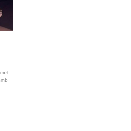
ermet
 amb