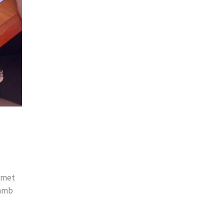
ermet
 amb