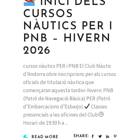
INICI DELS
CURSOS
NÀUTICS PER I
PNB – HIVERN
2026
cursos nàutics PER i PNB El Club Nàutic
d’Andorra obre inscripcions per als cursos
oficials de titulació nàutica que
començaran aquesta tardor-hivern: PNB
(Patró de Navegació Bàsica) PER (Patró
d’Embarcacions d’Esbarjo)
Classes
presencials a les oficines del Club
Horari: de 19:30 h a
SHARE:
READ MORE