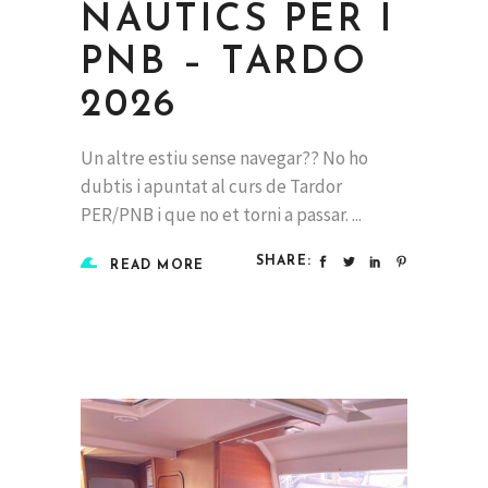
NÀUTICS PER I
PNB – TARDO
2026
Un altre estiu sense navegar?? No ho
dubtis i apuntat al curs de Tardor
PER/PNB i que no et torni a passar.
SHARE:
READ MORE