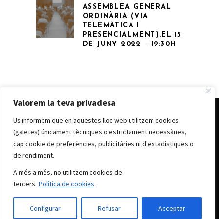
ASSEMBLEA GENERAL
ORDINÀRIA (VIA
TELEMÀTICA I
PRESENCIALMENT).EL 15
DE JUNY 2022 – 19:30H
Valorem la teva privadesa
Us informem que en aquestes lloc web utilitzem cookies
© CLUB NÀUTIC D’ANDORRA 2022
Avís legal
|
Política de cookes
|
Política de
(galetes) únicament tècniques o estrictament necessàries,
privacitat
cap cookie de preferències, publicitàries ni d'estadístiques o
de rendiment.
cna@clubnauticandorra.ad
A més a més, no utilitzem cookies de
(+376) 869 125
tercers.
Política de cookies
Carrer Alzinaret, 7 baixos d’Andorra la Vella.
Configurar
Refusar
Acceptar